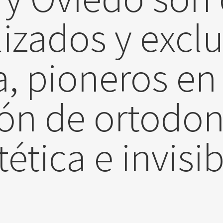
izados y excl
a, pioneros en
ción de ortodon
tética e invisib