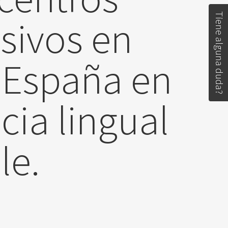
Tiene alguna duda?
usivos en
 España en
cia lingual
le.