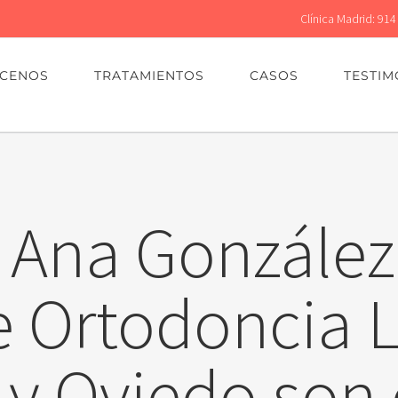
Clínica Madrid: 914
CENOS
TRATAMIENTOS
CASOS
TESTIM
s Ana González
e Ortodoncia 
 y Oviedo son 