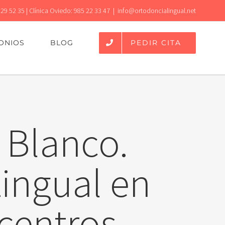
 29 52 35 | Clínica Oviedo: 985 22 33 47
|
info@ortodoncialingual.net
PEDIR CITA
ONIOS
BLOG
 Blanco.
Lingual en
centros