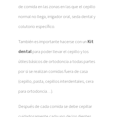
de comida en las zonas en las que el cepillo
normal no llega, irrigador oral, seda dental y
colutorio específico.
También es importante hacerse con un
Kit
dental
para poder llevar el cepillo y los
útiles básicos de ortodoncia a todas partes
por si se realizan comidas fuera de casa
(cepillo, pasta, cepillos interdentales, cera
para ortodoncia…).
Después de cada comida se debe cepillar
cuidadosamente cada uno de los dientes,