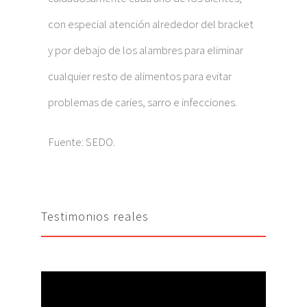
con especial atención alrededor del bracket
y por debajo de los alambres para eliminar
cualquier resto de alimentos para evitar
problemas de caries, sarro e infecciones.
Fuente: SEDO.
Testimonios reales