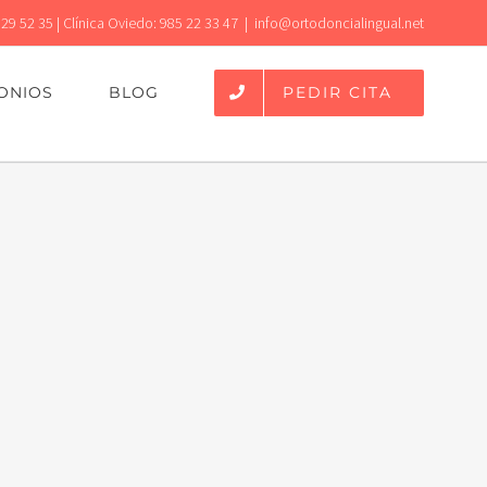
 29 52 35 | Clínica Oviedo: 985 22 33 47
|
info@ortodoncialingual.net
PEDIR CITA
ONIOS
BLOG