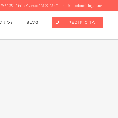
 29 52 35 | Clínica Oviedo: 985 22 33 47
|
info@ortodoncialingual.net
PEDIR CITA
ONIOS
BLOG