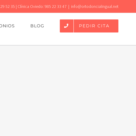
 29 52 35 | Clínica Oviedo: 985 22 33 47
|
info@ortodoncialingual.net
PEDIR CITA
ONIOS
BLOG