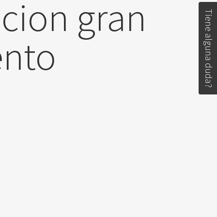
ucion gran
Tiene alguna duda?
ento