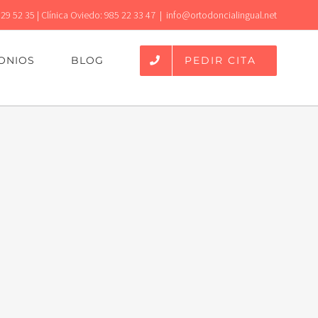
 29 52 35 | Clínica Oviedo: 985 22 33 47
|
info@ortodoncialingual.net
PEDIR CITA
ONIOS
BLOG