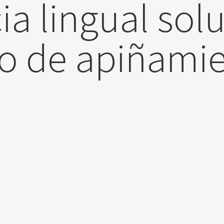
a lingual sol
o de apiñami