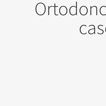
Ortodonci
cas