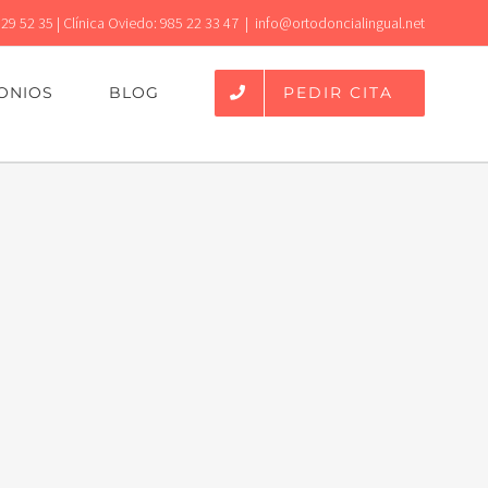
 29 52 35 | Clínica Oviedo: 985 22 33 47
|
info@ortodoncialingual.net
PEDIR CITA
ONIOS
BLOG