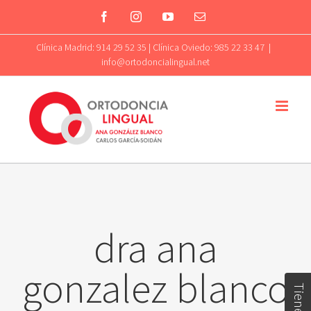
Skip
Facebook
Instagram
YouTube
Email
to
Clínica Madrid: 914 29 52 35 | Clínica Oviedo: 985 22 33 47
|
info@ortodoncialingual.net
content
dra ana
gonzalez blanco