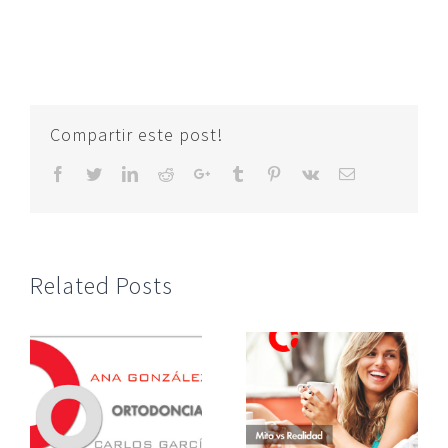
Compartir este post!
Facebook
Twitter
LinkedIn
Reddit
Google+
Tumblr
Pinterest
Vk
Email
Related Posts