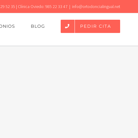
 29 52 35 | Clínica Oviedo: 985 22 33 47
|
info@ortodoncialingual.net
PEDIR CITA
ONIOS
BLOG