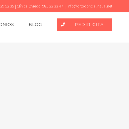
 29 52 35 | Clínica Oviedo: 985 22 33 47
|
info@ortodoncialingual.net
PEDIR CITA
ONIOS
BLOG